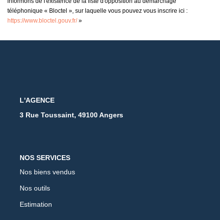
informons de l'existence de la liste d'opposition au démarchage
téléphonique « Bloctel », sur laquelle vous pouvez vous inscrire ici :
https://www.bloctel.gouv.fr/
»
L'AGENCE
3 Rue Toussaint, 49100 Angers
NOS SERVICES
Nos biens vendus
Nos outils
Estimation