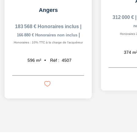
Angers
312 000 €
n
183 568 €
Honoraires inclus
|
|
Honoraires 
166 880 €
Honoraires non inclus
Honoraires : 10% TTC à la charge de l'acquéreur
374
m
Réf :
4507
596
m²