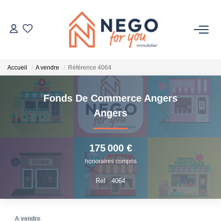
ACHETER
Accueil
A vendre
Référence 4064
ESTIMER
Fonds De Commerce Angers
OFF MARKET
Angers
IMMOBILIER PRO
175 000 €
honoraires compris
À PROPOS
Réf : 4064
A vendre