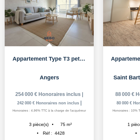
Appartement Type T3 petite copro avec Stationnement
Angers
Saint Bar
254 000 €
Honoraires inclus
|
88 000 €
H
|
242 000 €
Honoraires non inclus
80 000 €
Hon
Honoraires : 4,96% TTC à la charge de l'acquéreur
Honoraires : 10% T
75
m²
3
pièce(s)
1
pièc
Réf :
4428