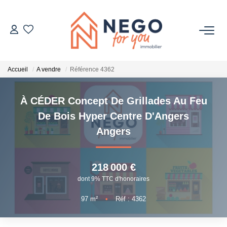
ACHETER
Accueil
A vendre
Référence 4362
ESTIMER
À CÉDER Concept De Grillades Au Feu
OFF MARKET
De Bois Hyper Centre D'Angers
Angers
IMMOBILIER PRO
218 000 €
À PROPOS
dont 9% TTC d'honoraires
97
m²
•
Réf : 4362