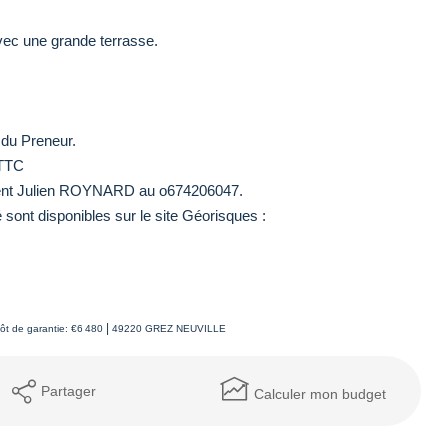
avec une grande terrasse.
 du Preneur.
 TTC
tement Julien ROYNARD au o674206047.
sont disponibles sur le site Géorisques :
|
ôt de garantie: €6 480
49220 GREZ NEUVILLE
Partager
Calculer mon budget