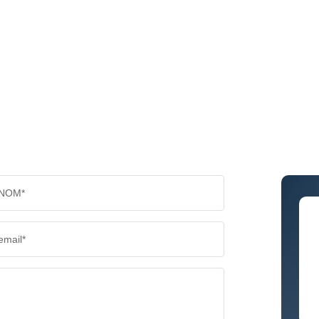
NOM*
email*