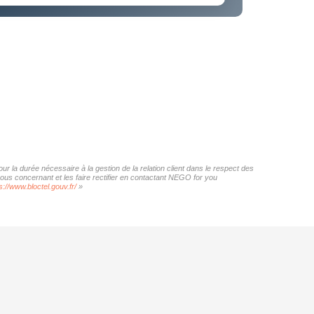
r la durée nécessaire à la gestion de la relation client dans le respect des
vous concernant et les faire rectifier en contactant NEGO for you
s://www.bloctel.gouv.fr/
»