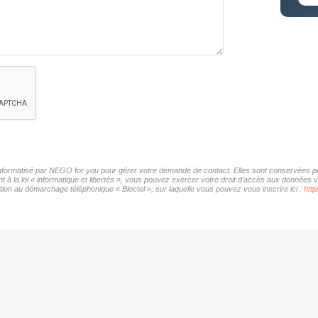
 informatisé par NEGO for you pour gérer votre demande de contact. Elles sont conservées pou
 à la loi « informatique et libertés », vous pouvez exercer votre droit d'accès aux données 
ion au démarchage téléphonique « Bloctel », sur laquelle vous pouvez vous inscrire ici :
http