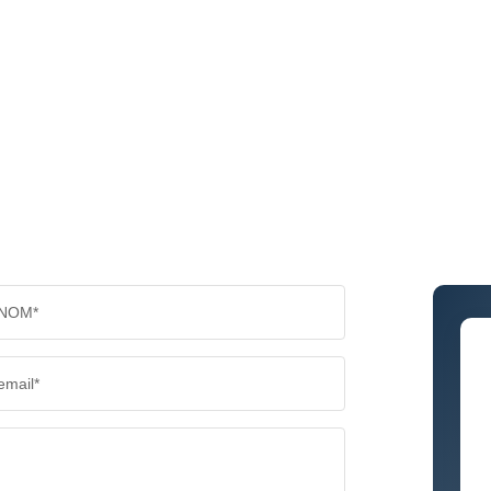
NOM*
email*