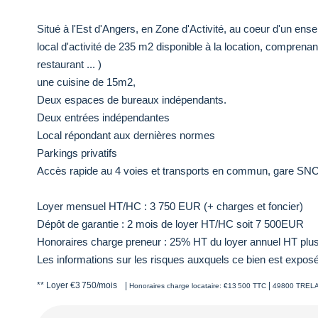
Situé à l'Est d'Angers, en Zone d'Activité, au coeur d'un ense
local d'activité de 235 m2 disponible à la location, comprenan
restaurant ... )
une cuisine de 15m2,
Deux espaces de bureaux indépendants.
Deux entrées indépendantes
Local répondant aux dernières normes
Parkings privatifs
Accès rapide au 4 voies et transports en commun, gare SNCF 
Loyer mensuel HT/HC : 3 750 EUR (+ charges et foncier)
Dépôt de garantie : 2 mois de loyer HT/HC soit 7 500EUR
Honoraires charge preneur : 25% HT du loyer annuel HT p
Les informations sur les risques auxquels ce bien est exposé
**
Loyer €3 750/mois
|
|
Honoraires charge locataire: €13 500 TTC
49800 TREL