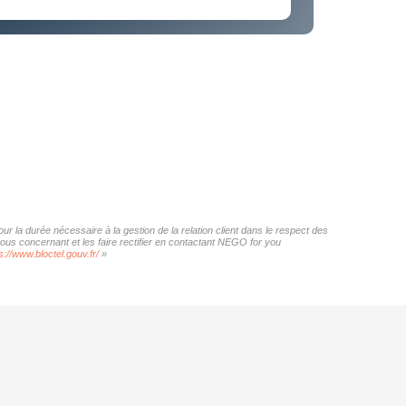
r la durée nécessaire à la gestion de la relation client dans le respect des
vous concernant et les faire rectifier en contactant NEGO for you
s://www.bloctel.gouv.fr/
»