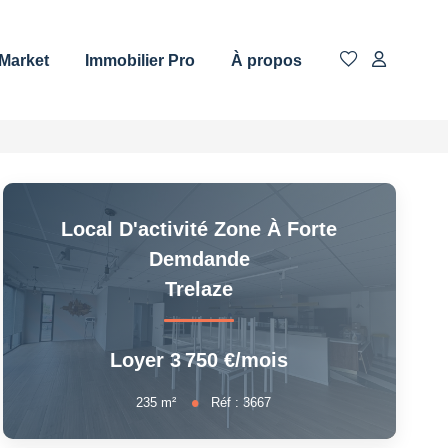
 Market
Immobilier Pro
À propos
Local D'activité Zone À Forte
Demdande
Trelaze
Loyer 3 750 €/mois
235
m²
Réf :
3667