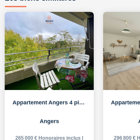
Appartement Angers 4 pièce(s) 94 m2
Angers
265 000 €
Honoraires inclus
|
296 800 €
H