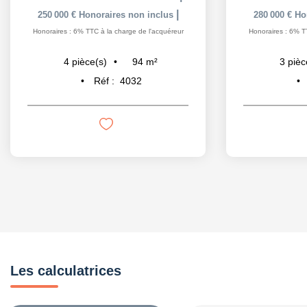
|
250 000 €
Honoraires non inclus
280 000 €
Ho
Honoraires : 6% TTC à la charge de l'acquéreur
Honoraires : 6% T
94
m²
4
pièce(s)
3
pièc
Réf :
4032
Les calculatrices