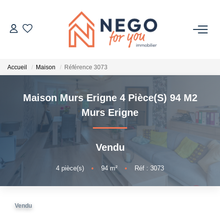
ACHETER
Accueil
Maison
Référence 3073
ESTIMER
Maison Murs Erigne 4 Pièce(s) 94 M2
OFF MARKET
Murs Erigne
IMMOBILIER PRO
Vendu
À PROPOS
4
pièce(s)
•
94
m²
•
Réf : 3073
Vendu