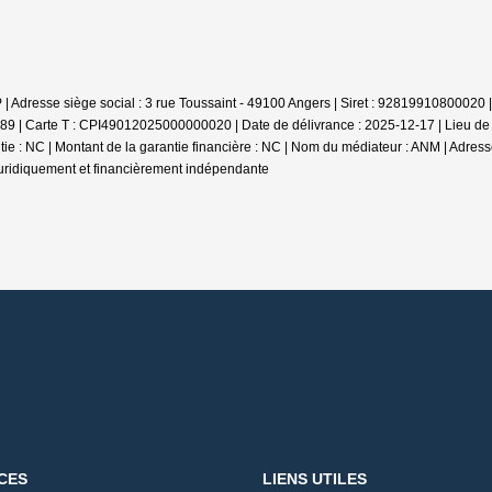
FP | Adresse siège social : 3 rue Toussaint - 49100 Angers | Siret : 92819910800
389 |
Carte T : CPI49012025000000020 | Date de délivrance : 2025-12-17 | Lieu de 
ntie : NC | Montant de la garantie financière : NC | Nom du médiateur : ANM | Adres
juridiquement et financièrement indépendante
CES
LIENS UTILES