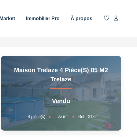
 Market
Immobilier Pro
À propos
Maison Trelaze 4 Pièce(s) 85 M2
Trelaze
Vendu
85
m²
4
pièce(s)
Réf :
3132