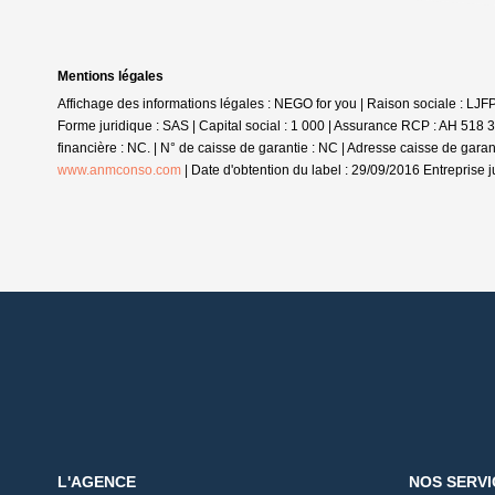
Mentions légales
Affichage des informations légales : NEGO for you | Raison sociale : LJ
Forme juridique : SAS | Capital social : 1 000 | Assurance RCP : AH 518 
financière : NC. | N° de caisse de garantie : NC | Adresse caisse de gara
www.anmconso.com
| Date d'obtention du label : 29/09/2016
Entreprise 
L'AGENCE
NOS SERVI