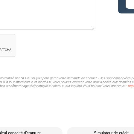
 informatisé par NEGO for you pour gérer votre demande de contact. Elles sont conservées pou
 à la loi « informatique et libertés », vous pouvez exercer votre droit d'accès aux données 
ion au démarchage téléphonique « Bloctel », sur laquelle vous pouvez vous inscrire ici :
http
lcul capacité d'emprunt
Simulateur de crédit