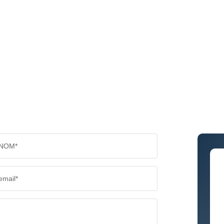
NOM*
email*