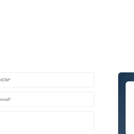
NOM*
email*