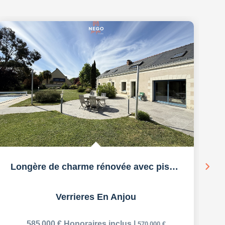
Longère de charme rénovée avec piscine -...
Verrieres En Anjou
585 000 €
Honoraires inclus
|
570 000 €