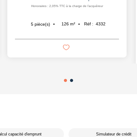
Honoraires : 2,05% TTC à la charge de l'acquéreur
126
m²
Réf :
4332
5
pièce(s)
lcul capacité d'emprunt
Simulateur de crédit