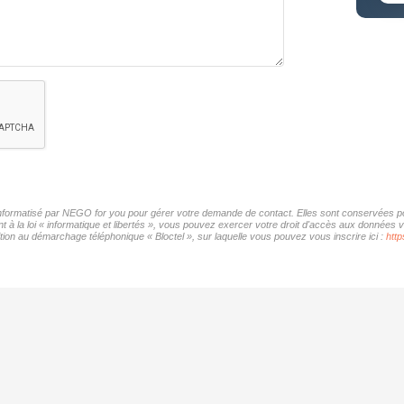
 informatisé par NEGO for you pour gérer votre demande de contact. Elles sont conservées pou
 à la loi « informatique et libertés », vous pouvez exercer votre droit d'accès aux données 
ion au démarchage téléphonique « Bloctel », sur laquelle vous pouvez vous inscrire ici :
http