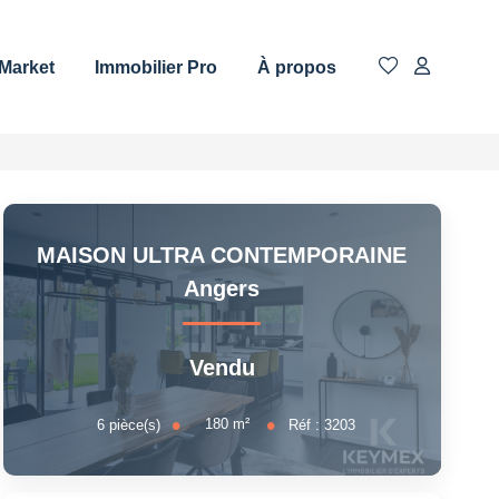
 Market
Immobilier Pro
À propos
MAISON ULTRA CONTEMPORAINE
Angers
Vendu
180
m²
6
pièce(s)
Réf :
3203