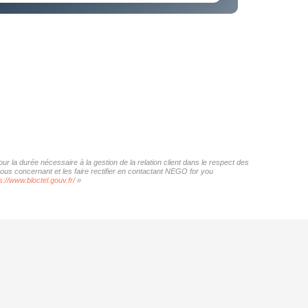
r la durée nécessaire à la gestion de la relation client dans le respect des
vous concernant et les faire rectifier en contactant NEGO for you
s://www.bloctel.gouv.fr/
»