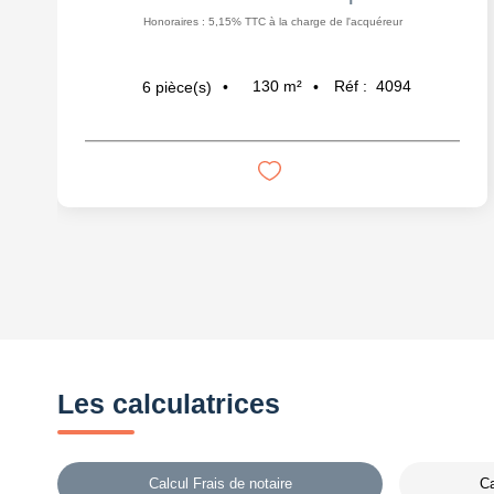
Honoraires : 5,15% TTC à la charge de l'acquéreur
130
m²
Réf :
4094
6
pièce(s)
Les calculatrices
Calcul Frais de notaire
Ca