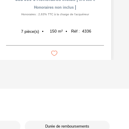
|
Honoraires non inclus
Honoraires : 2,63% TTC à la charge de l'acquéreur
150
m²
Réf :
4336
7
pièce(s)
Durée de remboursements