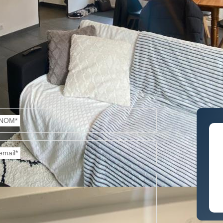
NOM*
email*