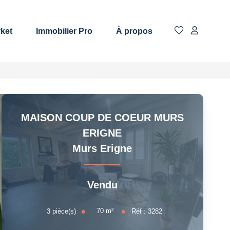
rket
Immobilier Pro
À propos
MAISON COUP DE COEUR MURS
ERIGNE
Murs Erigne
Vendu
70
m²
3
pièce(s)
Réf :
3282