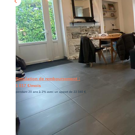
Simulation de remboursement :
1 017 €/mois
pendant 20 ans à 2% avec un apport de 22 340 €
Description
Réf : 3282
MURS ERIGNE: Venez découvrir rapidement cette jolie maiso