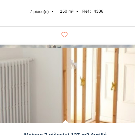
150
m²
Réf :
4336
7
pièce(s)
Maison 7 pièce(s) 127 m2 Avrillé