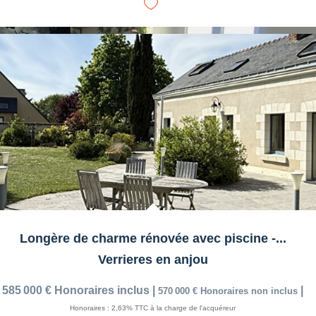
Longère de charme rénovée avec piscine -...
Verrieres en anjou
585 000 €
Honoraires inclus
|
|
570 000 €
Honoraires non inclus
Honoraires : 2,63% TTC à la charge de l'acquéreur