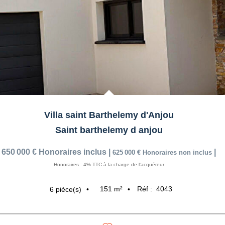
Villa saint Barthelemy d'Anjou
Saint barthelemy d anjou
650 000 €
Honoraires inclus
|
|
625 000 €
Honoraires non inclus
Honoraires : 4% TTC à la charge de l'acquéreur
151
m²
Réf :
4043
6
pièce(s)