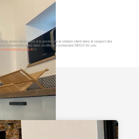
r la durée nécessaire à la gestion de la relation client dans le respect des
vous concernant et les faire rectifier en contactant NEGO for you
s://www.bloctel.gouv.fr/
»