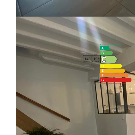
pièce de vie avec cuisine A/E donnant sur beau jardin bien
vient parfaire ce bien sur ce secteur très recherché. FAIR
Diagnostics énergétiques
Imprimer
Nos honoraires