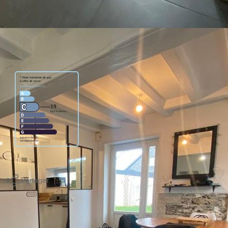
 exposé de 130m2, 2 chambres, une salle d'eau. Une dépendance
E VITE ! 223404€ hono ch vendeur. DPE C/C. Ag co : 0661845621
Partager
Calculer mon budget