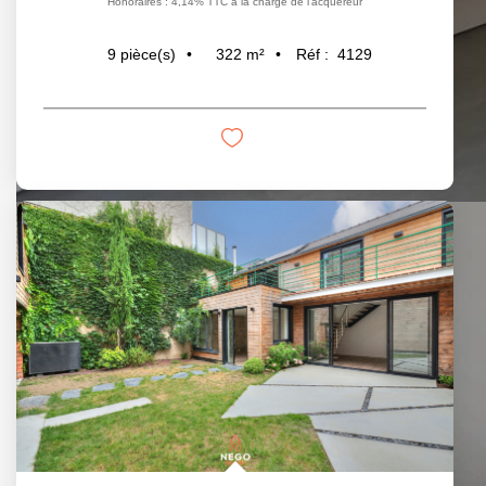
Honoraires : 4,14% TTC à la charge de l'acquéreur
322
m²
Réf :
4129
9
pièce(s)