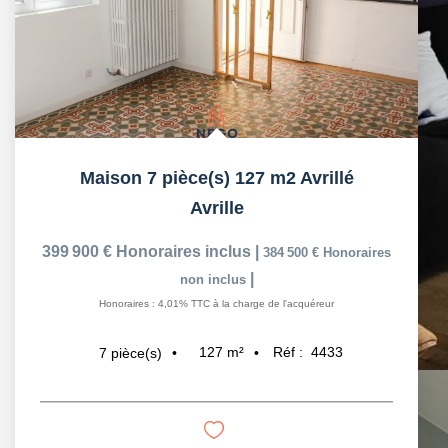
Maison 7 pièce(s) 127 m2 Avrillé
Avrille
399 900 €
Honoraires inclus
|
384 500 €
Honoraires
|
non inclus
Honoraires : 4,01% TTC à la charge de l'acquéreur
127
m²
Réf :
4433
7
pièce(s)