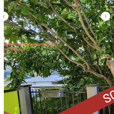
Simulation de remboursement :
2 003 €/mois
pendant 20 ans à 2% avec un apport de 44 000 €
Description
Réf : 3470
ANGERS/MAIL: Dans quartier recherché, venez découvrir
cette maison entièrement rénovée. A 2 pas de l'hyper
centre. Elle se compose d'une belle pièce de vie, avec