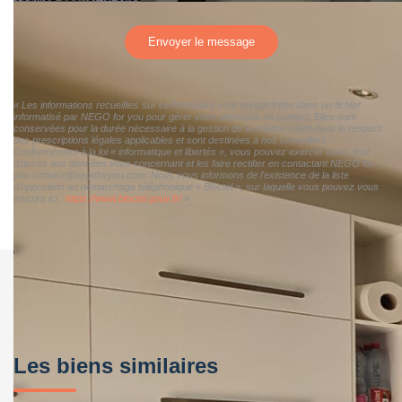
Envoyer le message
« Les informations recueillies sur ce formulaire sont enregistrées dans un fichier
informatisé par NEGO for you pour gérer votre demande de contact. Elles sont
conservées pour la durée nécessaire à la gestion de la relation client dans le respect
des prescriptions légales applicables et sont destinées à nos conseillers
Conformément à la loi « informatique et libertés », vous pouvez exercer votre droit
d'accès aux données vous concernant et les faire rectifier en contactant NEGO for
you contact@negoforyou.com. Nous vous informons de l'existence de la liste
d'opposition au démarchage téléphonique « Bloctel », sur laquelle vous pouvez vous
inscrire ici :
https://www.bloctel.gouv.fr/
»
Les biens similaires