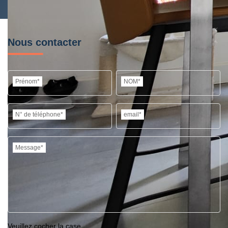
Nous contacter
Prénom*
NOM*
N° de téléphone*
email*
Message*
Veuillez cocher la case