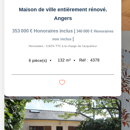
Maison de ville entièrement rénové.
Angers
353 000 €
Honoraires inclus
|
340 000 €
Honoraires
|
non inclus
Honoraires : 3,82% TTC à la charge de l'acquéreur
132
m²
Réf :
4378
6
pièce(s)