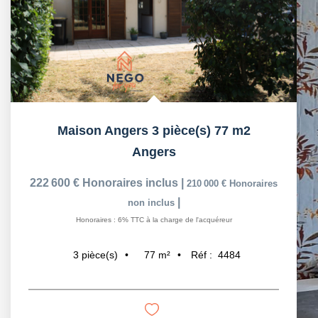
Maison Angers 3 pièce(s) 77 m2
Angers
222 600 €
Honoraires inclus
|
210 000 €
Honoraires
|
non inclus
Honoraires : 6% TTC à la charge de l'acquéreur
77
m²
Réf :
4484
3
pièce(s)