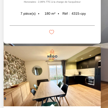
Honoraires : 2,96% TTC à la charge de l'acquéreur
180
m²
Réf :
4315-cpy
7
pièce(s)