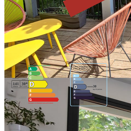
cuisine aménagée et équipée ouvrant sur une terrasse
arborée. Trois chambres, une salle de bains, 2 wc,
Buanderie, Garage. Jardin. DPE : D/D. Prix : 440 000€ TTC
Hono chg vendeur. Agent Co
Nos honoraires
Nous contacter
Diagnostics énergétiques
Montant estimé des dépenses annuelles d'énergie pour un
usage standard entre 910€ et 1270€. Pour la date de
référence 01/01/2021.