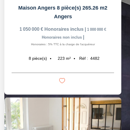
Maison Angers 8 pièce(s) 265.26 m2
Angers
1 050 000 €
Honoraires inclus
|
1 000 000 €
|
Honoraires non inclus
Honoraires : 5% TTC à la charge de l'acquéreur
223
m²
Réf :
4482
8
pièce(s)