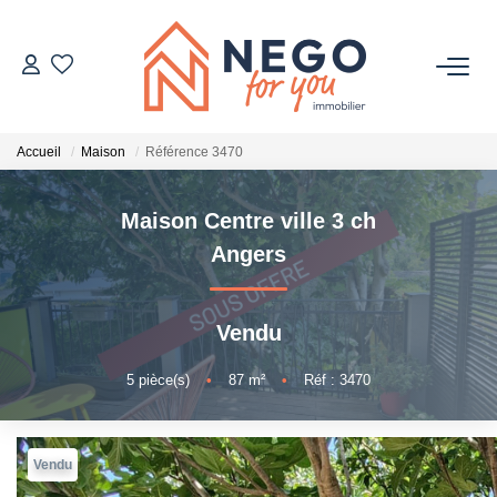
ACHETER
Accueil
Maison
Référence 3470
ESTIMER
Maison Centre ville 3 ch
OFF MARKET
Angers
IMMOBILIER PRO
Vendu
À PROPOS
5
pièce(s)
•
87
m²
•
Réf : 3470
Vendu