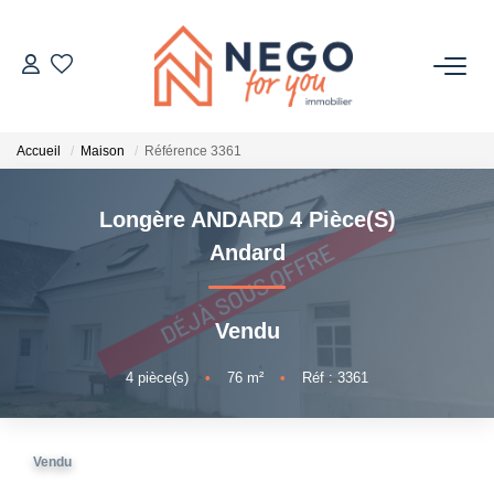
ACHETER
Accueil
Maison
Référence 3361
ESTIMER
Longère ANDARD 4 Pièce(s)
OFF MARKET
Andard
IMMOBILIER PRO
Vendu
À PROPOS
4
pièce(s)
•
76
m²
•
Réf : 3361
Vendu