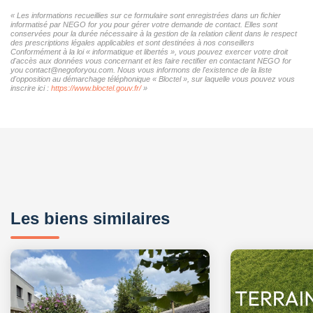
« Les informations recueillies sur ce formulaire sont enregistrées dans un fichier
informatisé par NEGO for you pour gérer votre demande de contact. Elles sont
conservées pour la durée nécessaire à la gestion de la relation client dans le respect
des prescriptions légales applicables et sont destinées à nos conseillers
Conformément à la loi « informatique et libertés », vous pouvez exercer votre droit
d'accès aux données vous concernant et les faire rectifier en contactant NEGO for
you contact@negoforyou.com. Nous vous informons de l'existence de la liste
d'opposition au démarchage téléphonique « Bloctel », sur laquelle vous pouvez vous
inscrire ici :
https://www.bloctel.gouv.fr/
»
Les biens similaires