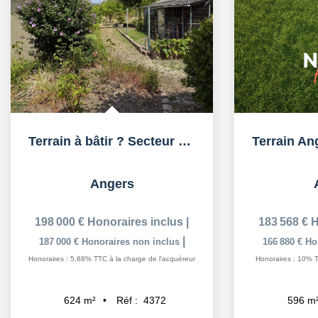
Terrain à bâtir ? Secteur st léonard
Angers
198 000 €
Honoraires inclus
|
183 568 €
H
|
187 000 €
Honoraires non inclus
166 880 €
Ho
Honoraires : 5,88% TTC à la charge de l'acquéreur
Honoraires : 10% T
Réf :
4372
624
m²
596
m