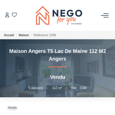
ACHETER
Accueil
Maison
Référence 1596
ESTIMER
Maison Angers T5 Lac De Maine 112 M2
OFF MARKET
Angers
IMMOBILIER PRO
Vendu
À PROPOS
5
pièce(s)
•
112
m²
•
Réf : 1596
Vendu