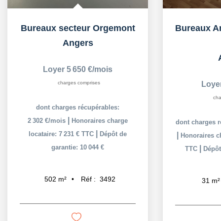
Bureaux secteur Orgemont
Angers
Loyer 5 650 €/mois
charges comprises
Loye
cha
dont charges récupérables:
|
2 302 €/mois
Honoraires charge
dont charges r
|
locataire: 7 231 € TTC
Dépôt de
|
Honoraires ch
garantie: 10 044 €
|
TTC
Dépôt
Réf :
3492
502
m²
31
m²