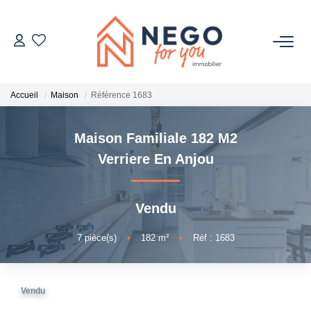
ACHETER
Accueil
Maison
Référence 1683
ESTIMER
Maison Familiale 182 M2
OFF MARKET
Verriere En Anjou
IMMOBILIER PRO
Vendu
À PROPOS
7
pièce(s)
•
182
m²
•
Réf : 1683
Vendu