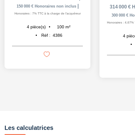
|
150 000 €
Honoraires non inclus
314 000 €
H
Honoraires : 7% TTC à la charge de l'acquéreur
300 000 €
Ho
Honoraires : 4,67% 
100
m²
4
pièce(s)
Réf :
4386
4
pièc
Les calculatrices