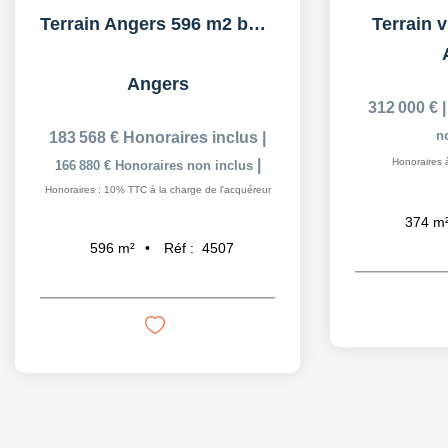
Terrain Angers 596 m2 bâtiment professionnel
Terrain v
Angers
312 000 €
n
183 568 €
Honoraires inclus
|
|
Honoraires 
166 880 €
Honoraires non inclus
Honoraires : 10% TTC à la charge de l'acquéreur
374
m
Réf :
4507
596
m²