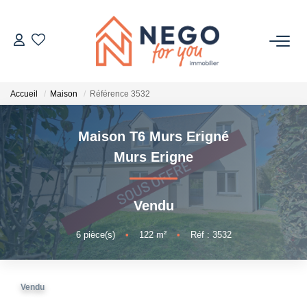
ACHETER
Accueil
Maison
Référence 3532
ESTIMER
Maison T6 Murs Erigné
OFF MARKET
Murs Erigne
IMMOBILIER PRO
Vendu
À PROPOS
6
pièce(s)
•
122
m²
•
Réf : 3532
Vendu