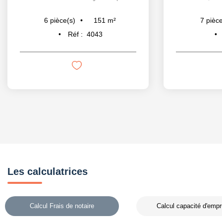
151
m²
6
pièce(s)
7
pièce
Réf :
4043
Les calculatrices
Calcul Frais de notaire
Calcul capacité d'empr