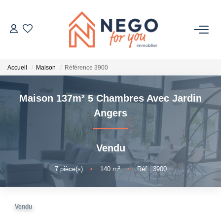
ACHETER
Accueil
Maison
Référence 3900
ESTIMER
Maison 137m² 5 Chambres Avec Jardin
OFF MARKET
Angers
IMMOBILIER PRO
Vendu
À PROPOS
7
pièce(s)
•
140
m²
•
Réf : 3900
Vendu