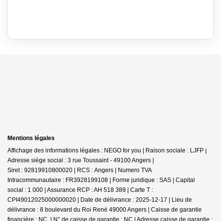
Mentions légales
Affichage des informations légales : NEGO for you | Raison sociale : LJFP |
Adresse siège social : 3 rue Toussaint - 49100 Angers |
Siret : 92819910800020 | RCS : Angers | Numero TVA
Intracommunautaire : FR3928199108 | Forme juridique : SAS | Capital
social : 1 000 | Assurance RCP : AH 518 389 |
Carte T :
CPI49012025000000020 | Date de délivrance : 2025-12-17 | Lieu de
délivrance : 8 boulevard du Roi René 49000 Angers | Caisse de garantie
financière : NC. | N° de caisse de garantie : NC | Adresse caisse de garantie :