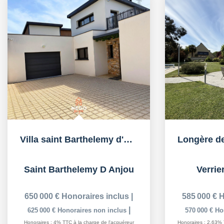
Villa saint Barthelemy d'Anjou
Saint Barthelemy D Anjou
Verrie
650 000 €
Honoraires inclus
|
585 000 €
H
|
625 000 €
Honoraires non inclus
570 000 €
Ho
Honoraires : 4% TTC à la charge de l'acquéreur
Honoraires : 2,63% 