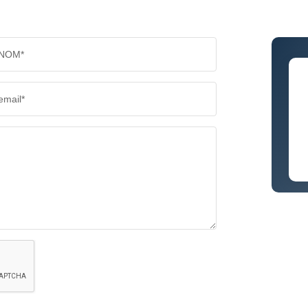
NOM*
email*