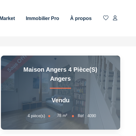
 Market
Immobilier Pro
À propos
Maison Angers 4 Pièce(s)
Angers
Vendu
78
m²
4
pièce(s)
Réf :
4090