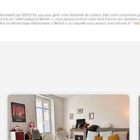
 informatisé par NEGO for you pour gérer votre demande de contact. Elles sont conservées pou
 à la loi « informatique et libertés », vous pouvez exercer votre droit d'accès aux données 
ion au démarchage téléphonique « Bloctel », sur laquelle vous pouvez vous inscrire ici :
http