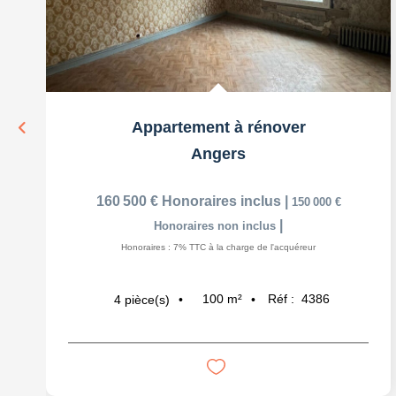
Appartement à rénover
Angers
160 500 €
Honoraires inclus
|
150 000 €
|
Honoraires non inclus
Honoraires : 7% TTC à la charge de l'acquéreur
100
m²
Réf :
4386
4
pièce(s)