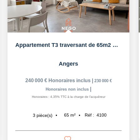
Appartement T3 traversant de 65m2 Secteur Gare / Visitation
Angers
240 000 €
Honoraires inclus
|
230 000 €
|
Honoraires non inclus
Honoraires : 4,35% TTC à la charge de l'acquéreur
65
m²
Réf :
4100
3
pièce(s)