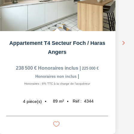
Appartement T4 Secteur Foch / Haras
Angers
238 500 €
Honoraires inclus
|
225 000 €
|
Honoraires non inclus
Honoraires : 6% TTC à la charge de l'acquéreur
89
m²
Réf :
4344
4
pièce(s)