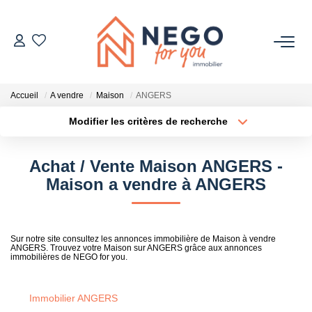
ACHETER
Accueil
A vendre
Maison
ANGERS
ESTIMER
Modifier les critères de recherche
Type de transaction
Localisation
Acheter
Localisation
OFF MARKET
Achat / Vente Maison ANGERS -
Type de bien
Sélectionnez...
Surface min
Maison a vendre à ANGERS
IMMOBILIER PRO
Plus de critères
Budget max
À PROPOS
Sur notre site consultez les annonces immobilière de Maison à vendre
ANGERS. Trouvez votre Maison sur ANGERS grâce aux annonces
Créer une alerte
immobilières de NEGO for you.
Immobilier ANGERS