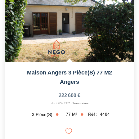
Maison Angers 3 Pièce(s) 77 M2
Angers
222 600 €
dont 6% TTC d'honoraires
77
M²
Réf :
4484
3
Pièce(s)