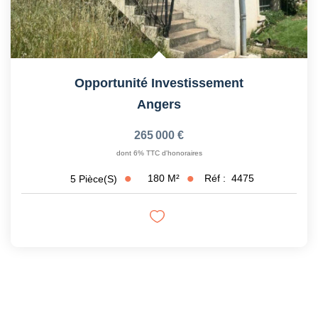
Opportunité Investissement
Angers
265 000 €
dont 6% TTC d'honoraires
180
M²
Réf :
4475
5
Pièce(s)