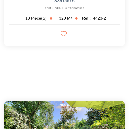
835 000 €
dont 3,73% TTC d'honoraires
320
M²
Réf :
4423-2
13
Pièce(s)