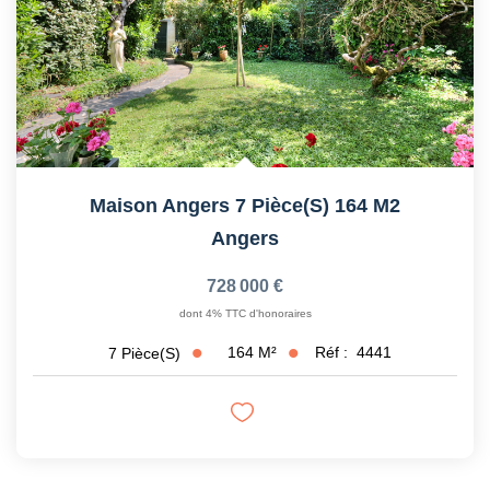
Maison Angers 7 Pièce(s) 164 M2
Angers
728 000 €
dont 4% TTC d'honoraires
164
M²
Réf :
4441
7
Pièce(s)