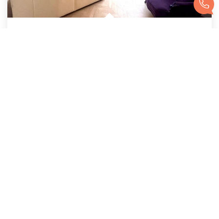
Colocation À Forte Rentabilité (+7,5 % Net)
Angers
451 500 €
dont 5% TTC d'honoraires
144
M²
Réf :
4373
7
Pièce(s)