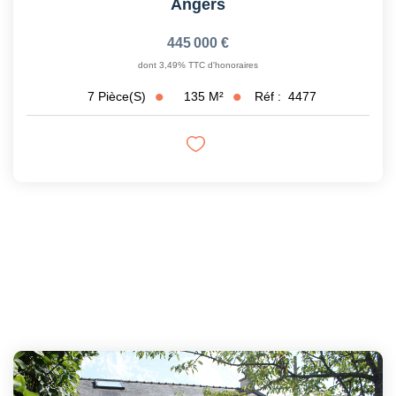
Angers
445 000 €
dont 3,49% TTC d'honoraires
135
M²
Réf :
4477
7
Pièce(s)