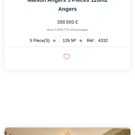
Angers
398 000 €
dont 2,05% TTC d'honoraires
126
M²
Réf :
4332
5
Pièce(s)