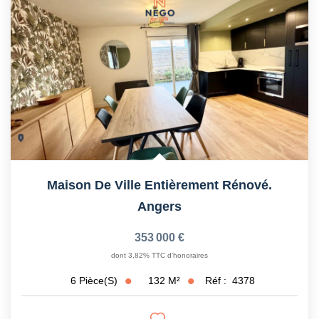
Maison De Ville Entièrement Rénové.
Angers
353 000 €
dont 3,82% TTC d'honoraires
132
M²
Réf :
4378
6
Pièce(s)