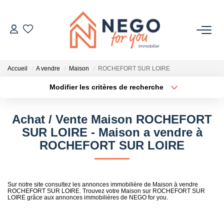
ACHETER
Accueil
A vendre
Maison
ROCHEFORT SUR LOIRE
ESTIMER
Modifier les critères de recherche
Type de transaction
Localisation
Acheter
Localisation
OFF MARKET
Achat / Vente Maison ROCHEFORT
Type de bien
Sélectionnez...
Surface min
SUR LOIRE - Maison a vendre à
IMMOBILIER PRO
ROCHEFORT SUR LOIRE
Plus de critères
Budget max
À PROPOS
Créer une alerte
Sur notre site consultez les annonces immobilière de Maison à vendre
ROCHEFORT SUR LOIRE. Trouvez votre Maison sur ROCHEFORT SUR
LOIRE grâce aux annonces immobilières de NEGO for you.