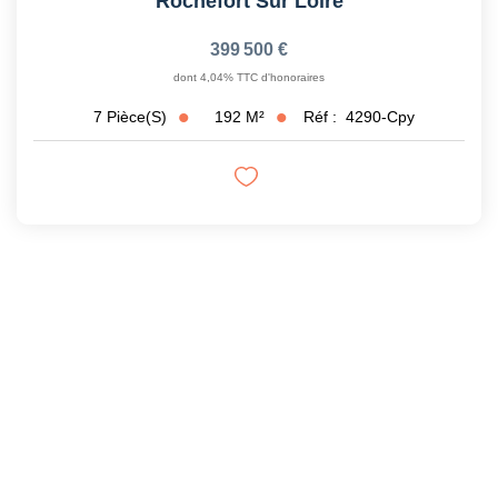
Rochefort Sur Loire
399 500 €
dont 4,04% TTC d'honoraires
192
M²
Réf :
4290-Cpy
7
Pièce(s)