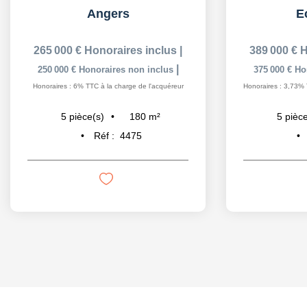
Angers
E
265 000 €
Honoraires inclus
|
389 000 €
H
|
250 000 €
Honoraires non inclus
375 000 €
Ho
Honoraires : 6% TTC à la charge de l'acquéreur
Honoraires : 3,73% 
180
m²
5
pièce(s)
5
pièce
Réf :
4475