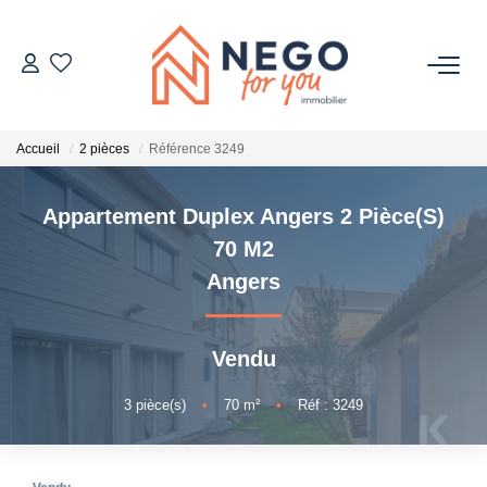
ACHETER
Accueil
2 pièces
Référence 3249
ESTIMER
Appartement Duplex Angers 2 Pièce(s)
OFF MARKET
70 M2
Angers
IMMOBILIER PRO
Vendu
À PROPOS
3
pièce(s)
•
70
m²
•
Réf : 3249