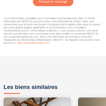
Envoyer le message
« Les informations recueillies sur ce formulaire sont enregistrées dans un fichier
informatisé par NEGO for you pour gérer votre demande de contact. Elles sont
conservées pour la durée nécessaire à la gestion de la relation client dans le respect
des prescriptions légales applicables et sont destinées à nos conseillers
Conformément à la loi « informatique et libertés », vous pouvez exercer votre droit
d'accès aux données vous concernant et les faire rectifier en contactant NEGO for
you contact@negoforyou.com. Nous vous informons de l'existence de la liste
d'opposition au démarchage téléphonique « Bloctel », sur laquelle vous pouvez vous
inscrire ici :
https://www.bloctel.gouv.fr/
»
Les biens similaires