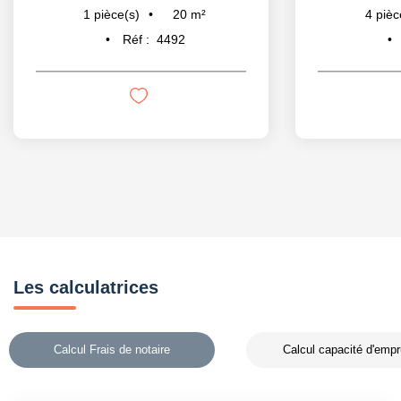
20
m²
1
pièce(s)
4
pièc
Réf :
4492
Les calculatrices
Calcul Frais de notaire
Calcul capacité d'empr