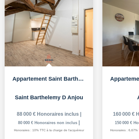
Appartement Saint Barthelemy D Anjou studio + parking
Saint Barthelemy D Anjou
88 000 €
Honoraires inclus
|
160 000 €
H
|
80 000 €
Honoraires non inclus
150 000 €
Ho
Honoraires : 10% TTC à la charge de l'acquéreur
Honoraires : 6,67% 