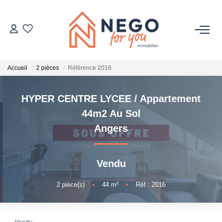
ACHETER
Accueil
2 pièces
Référence 2016
ESTIMER
HYPER CENTRE LYCEE / Appartement
OFF MARKET
44m2 Au Sol
Angers
IMMOBILIER PRO
Vendu
À PROPOS
2
pièce(s)
•
44
m²
•
Réf : 2016