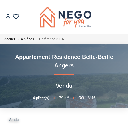
ACHETER
Accueil
4 pièces
Référence 3116
ESTIMER
Appartement Résidence Belle-Beille
OFF MARKET
Angers
IMMOBILIER PRO
Vendu
À PROPOS
4
pièce(s)
•
79
m²
•
Réf : 3116
Vendu