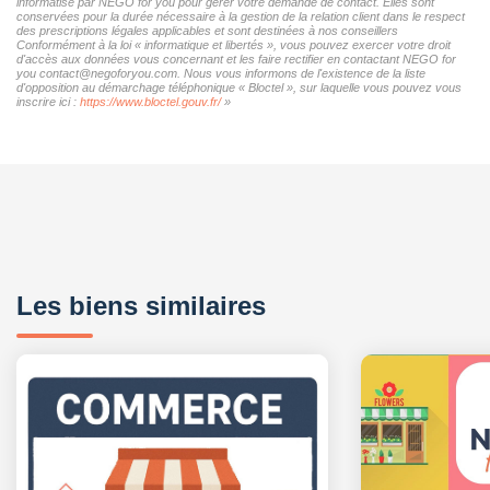
informatisé par NEGO for you pour gérer votre demande de contact. Elles sont
conservées pour la durée nécessaire à la gestion de la relation client dans le respect
des prescriptions légales applicables et sont destinées à nos conseillers
Conformément à la loi « informatique et libertés », vous pouvez exercer votre droit
d'accès aux données vous concernant et les faire rectifier en contactant NEGO for
you contact@negoforyou.com. Nous vous informons de l'existence de la liste
d'opposition au démarchage téléphonique « Bloctel », sur laquelle vous pouvez vous
inscrire ici :
https://www.bloctel.gouv.fr/
»
Les biens similaires