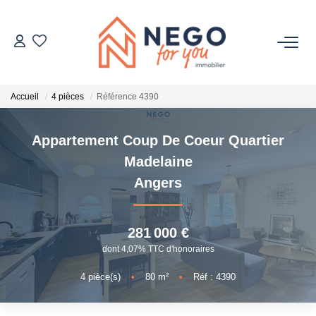
ACHETER
Accueil
4 pièces
Référence 4390
ESTIMER
Appartement Coup De Coeur Quartier
OFF MARKET
Madelaine
Angers
IMMOBILIER PRO
281 000 €
À PROPOS
dont 4,07% TTC d'honoraires
4
pièce(s)
•
80
m²
•
Réf : 4390