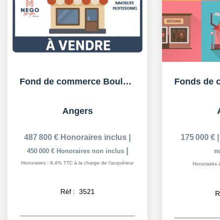
Fond de commerce Boulangerie
Angers
487 800 €
Honoraires inclus
|
175 000 €
|
450 000 €
Honoraires non inclus
n
Honoraires : 8,4% TTC à la charge de l'acquéreur
Honoraires 
Réf :
3521
R