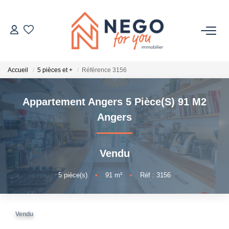
ACHETER
Accueil
5 pièces et +
Référence 3156
ESTIMER
Appartement Angers 5 Pièce(s) 91 M2
OFF MARKET
Angers
IMMOBILIER PRO
Vendu
À PROPOS
5
pièce(s)
•
91
m²
•
Réf : 3156
Vendu