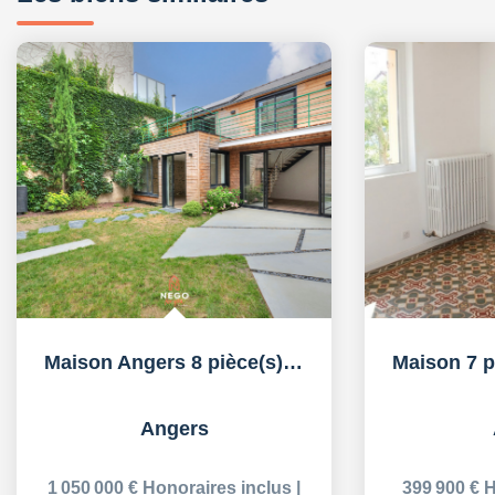
Maison Angers 8 pièce(s) 265.26 m2
Angers
1 050 000 €
Honoraires inclus
|
399 900 €
H