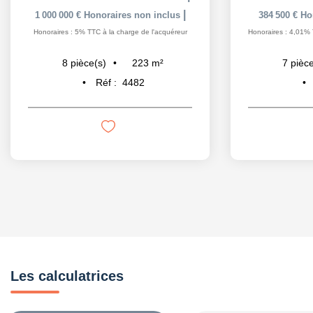
|
1 000 000 €
Honoraires non inclus
384 500 €
Ho
Honoraires : 5% TTC à la charge de l'acquéreur
Honoraires : 4,01% 
223
m²
8
pièce(s)
7
pièce
Réf :
4482
Les calculatrices