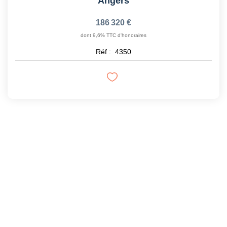
Angers
186 320 €
dont 9,6% TTC d'honoraires
Réf :
4350