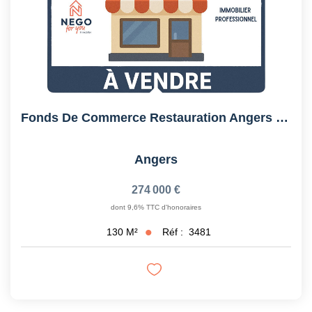
Fonds De Commerce Restauration Angers Centre
Angers
274 000 €
dont 9,6% TTC d'honoraires
Réf :
3481
130
M²