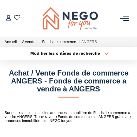
ACHETER
Accueil
A vendre
Fonds de commerce
ANGERS
ESTIMER
Modifier les critères de recherche
Type de transaction
Localisation
Acheter
Localisation
OFF MARKET
Achat / Vente Fonds de commerce
Type de bien
Sélectionnez...
Surface min
ANGERS - Fonds de commerce a
IMMOBILIER PRO
vendre à ANGERS
Plus de critères
Budget max
À PROPOS
Créer une alerte
Sur notre site consultez les annonces immobilière de Fonds de commerce à
vendre ANGERS. Trouvez votre Fonds de commerce sur ANGERS grâce aux
annonces immobilières de NEGO for you.