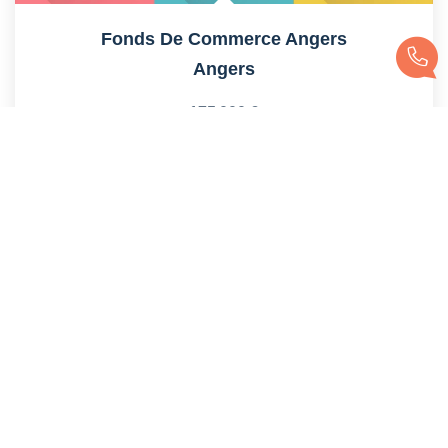
Fonds De Commerce Angers
Angers
175 000 €
honoraires compris
Réf :
4064