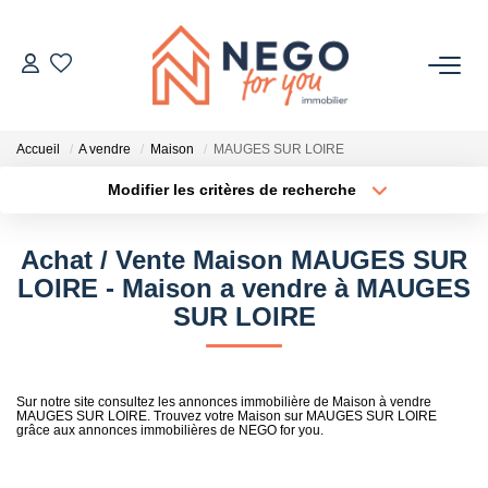
ACHETER
Accueil
A vendre
Maison
MAUGES SUR LOIRE
ESTIMER
Modifier les critères de recherche
Type de transaction
Localisation
Acheter
Localisation
OFF MARKET
Achat / Vente Maison MAUGES SUR
Type de bien
Sélectionnez...
Surface min
LOIRE - Maison a vendre à MAUGES
IMMOBILIER PRO
SUR LOIRE
Plus de critères
Budget max
À PROPOS
Créer une alerte
Sur notre site consultez les annonces immobilière de Maison à vendre
MAUGES SUR LOIRE. Trouvez votre Maison sur MAUGES SUR LOIRE
grâce aux annonces immobilières de NEGO for you.