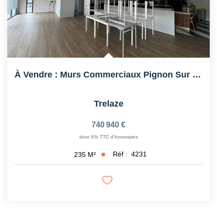
À Vendre : Murs Commerciaux Pignon Sur Rue- 235 M² Zone À...
Trelaze
740 940 €
dont 6% TTC d'honoraires
Réf :
4231
235
M²