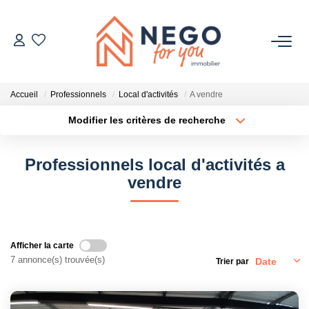
ACHETER
Accueil
Professionnels
Local d'activités
A vendre
ESTIMER
Modifier les critères de recherche
Type de transaction
Localisation
Acheter
Localisation
OFF MARKET
Professionnels local d'activités a
Type de bien
Sélectionnez...
Surface min
vendre
IMMOBILIER PRO
Plus de critères
Budget max
À PROPOS
Créer une alerte
Afficher la carte
7 annonce(s) trouvée(s)
Trier par