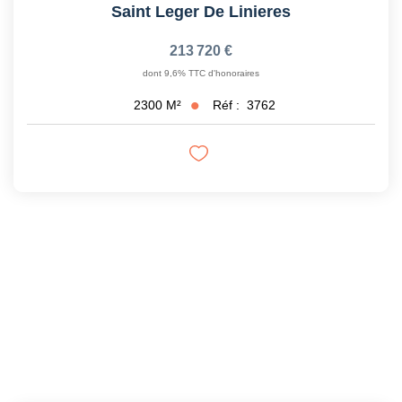
Saint Leger De Linieres
213 720 €
dont 9,6% TTC d'honoraires
Réf :
3762
2300
M²