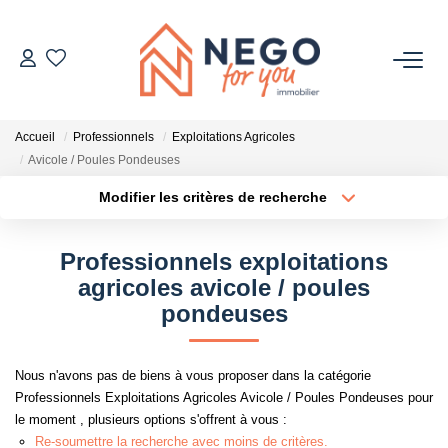
ACHETER
Accueil
Professionnels
Exploitations Agricoles
ESTIMER
Avicole / Poules Pondeuses
Modifier les critères de recherche
Type de transaction
Localisation
OFF MARKET
Acheter
Localisation
Professionnels exploitations
Type de bien
IMMOBILIER PRO
Sélectionnez...
Surface min
agricoles avicole / poules
pondeuses
Plus de critères
Budget max
À PROPOS
Nous n'avons pas de biens à vous proposer dans la catégorie
Créer une alerte
Professionnels Exploitations Agricoles Avicole / Poules Pondeuses pour
le moment , plusieurs options s'offrent à vous :
Re-soumettre la recherche avec moins de critères.