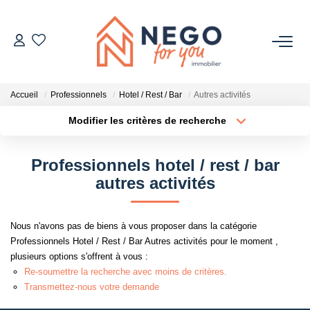
ACHETER
Accueil
Professionnels
Hotel / Rest / Bar
Autres activités
ESTIMER
Modifier les critères de recherche
Type de transaction
Localisation
Acheter
Localisation
OFF MARKET
Professionnels hotel / rest / bar
Type de bien
Sélectionnez...
Surface min
autres activités
IMMOBILIER PRO
Plus de critères
Budget max
Nous n'avons pas de biens à vous proposer dans la catégorie
À PROPOS
Professionnels Hotel / Rest / Bar Autres activités pour le moment ,
Créer une alerte
plusieurs options s'offrent à vous :
Re-soumettre la recherche avec moins de critères.
Transmettez-nous votre demande