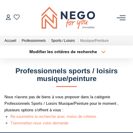
ACHETER
Accueil
Professionnels
Sports / Loisirs
Musique/Peinture
ESTIMER
Modifier les critères de recherche
Type de transaction
Localisation
Acheter
Localisation
OFF MARKET
Professionnels sports / loisirs
Type de bien
Sélectionnez...
Surface min
musique/peinture
IMMOBILIER PRO
Plus de critères
Budget max
Nous n'avons pas de biens à vous proposer dans la catégorie
À PROPOS
Professionnels Sports / Loisirs Musique/Peinture pour le moment ,
Créer une alerte
plusieurs options s'offrent à vous :
Re-soumettre la recherche avec moins de critères.
Transmettez-nous votre demande