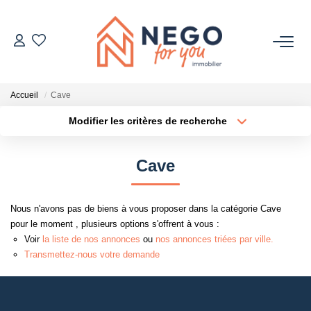
ACHETER
Accueil
Cave
ESTIMER
Modifier les critères de recherche
Type de transaction
Localisation
Acheter
Localisation
OFF MARKET
Cave
Type de bien
Sélectionnez...
Surface min
IMMOBILIER PRO
Nous n'avons pas de biens à vous proposer dans la catégorie Cave
Plus de critères
Budget max
pour le moment , plusieurs options s'offrent à vous :
À PROPOS
Voir
la liste de nos annonces
ou
nos annonces triées par ville.
Créer une alerte
Transmettez-nous votre demande