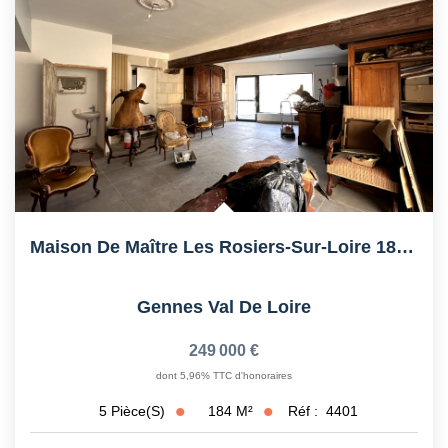
Maison De Maître Les Rosiers-Sur-Loire 184 M2
Gennes Val De Loire
249 000 €
dont 5,96% TTC d'honoraires
184
M²
Réf :
4401
5
Pièce(s)