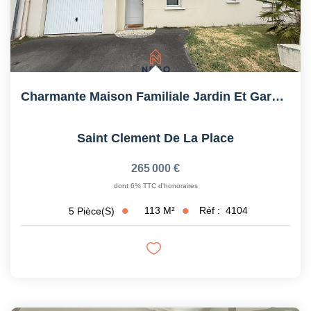
Charmante Maison Familiale Jardin Et Garage - Saint Clément...
Saint Clement De La Place
265 000 €
dont 6% TTC d'honoraires
113
M²
Réf :
4104
5
Pièce(s)