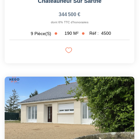
Châteauneuf Sur Sarthe
344 500 €
dont 6% TTC d'honoraires
190
M²
Réf :
4500
9
Pièce(s)