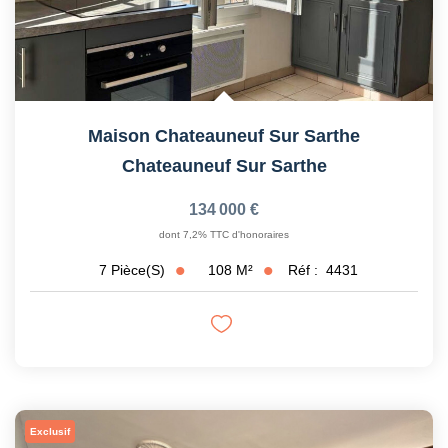
Maison Chateauneuf Sur Sarthe
Chateauneuf Sur Sarthe
134 000 €
dont 7,2% TTC d'honoraires
108
M²
Réf :
4431
7
Pièce(s)
Exclusif