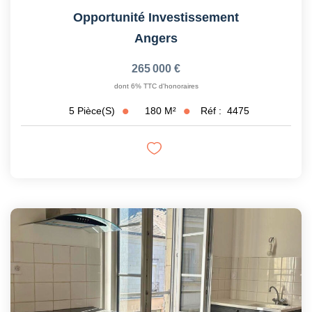
Opportunité Investissement
Angers
265 000 €
dont 6% TTC d'honoraires
180
M²
Réf :
4475
5
Pièce(s)