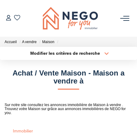
ACHETER
Accueil
A vendre
Maison
ESTIMER
Modifier les critères de recherche
Type de transaction
Localisation
Acheter
Localisation
OFF MARKET
Achat / Vente Maison - Maison a
Type de bien
Sélectionnez...
Surface min
vendre à
IMMOBILIER PRO
Plus de critères
Budget max
À PROPOS
Sur notre site consultez les annonces immobilière de Maison à vendre .
Trouvez votre Maison sur grâce aux annonces immobilières de NEGO for
Créer une alerte
you.
Immobilier