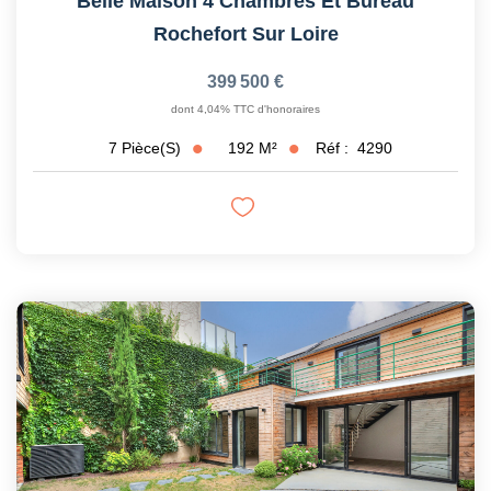
Belle Maison 4 Chambres Et Bureau
Rochefort Sur Loire
399 500 €
dont 4,04% TTC d'honoraires
192
M²
Réf :
4290
7
Pièce(s)