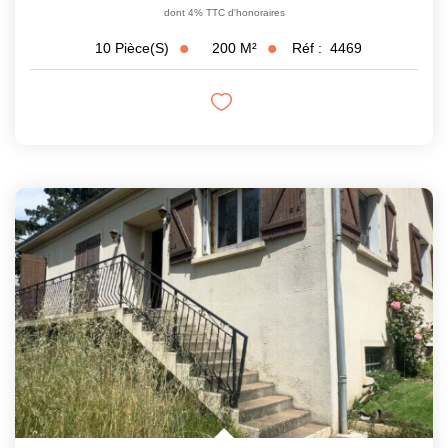
dont 4% TTC d'honoraires
200
M²
Réf :
4469
10
Pièce(s)