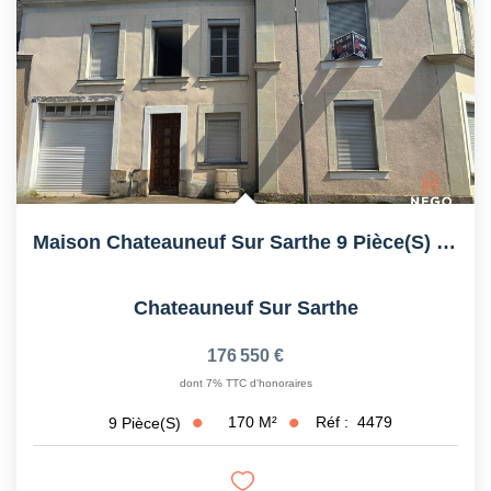
Maison Chateauneuf Sur Sarthe 9 Pièce(s) 170 M2
Chateauneuf Sur Sarthe
176 550 €
dont 7% TTC d'honoraires
170
M²
Réf :
4479
9
Pièce(s)