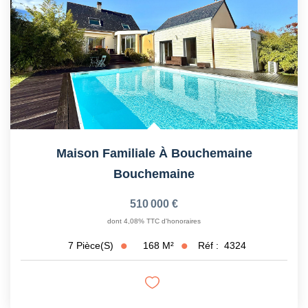
Maison Familiale À Bouchemaine
Bouchemaine
510 000 €
dont 4,08% TTC d'honoraires
168
M²
Réf :
4324
7
Pièce(s)