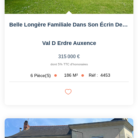
Belle Longère Familiale Dans Son Écrin De Verdure
Val D Erdre Auxence
315 000 €
dont 5% TTC d'honoraires
186
M²
Réf :
4453
6
Pièce(s)