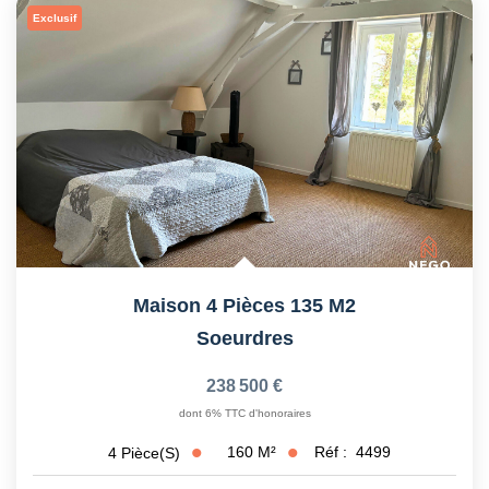
Exclusif
Maison 4 Pièces 135 M2
Soeurdres
238 500 €
dont 6% TTC d'honoraires
160
M²
Réf :
4499
4
Pièce(s)