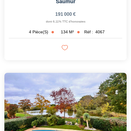
Saumur
191 000 €
dont 6,11% TTC d'honoraires
134
M²
Réf :
4067
4
Pièce(s)