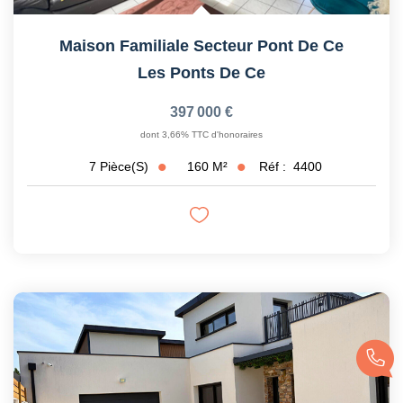
Maison Familiale Secteur Pont De Ce
Les Ponts De Ce
397 000 €
dont 3,66% TTC d'honoraires
160
M²
Réf :
4400
7
Pièce(s)