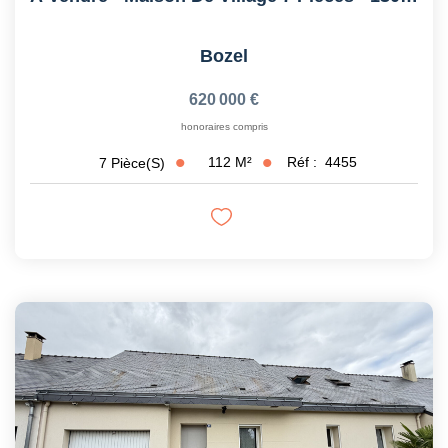
Bozel
620 000 €
honoraires compris
112
M²
Réf :
4455
7
Pièce(s)