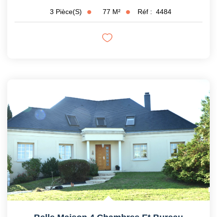
77
M²
Réf :
4484
3
Pièce(s)