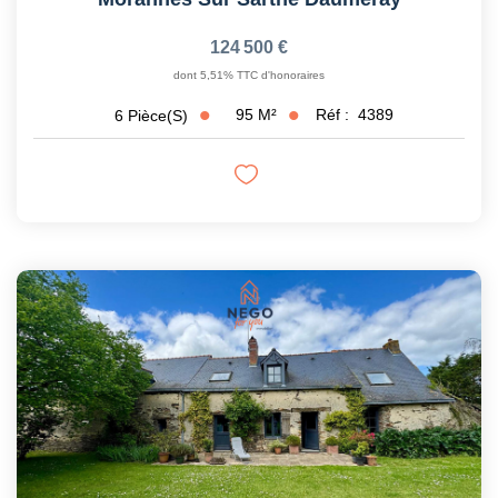
124 500 €
dont 5,51% TTC d'honoraires
95
M²
Réf :
4389
6
Pièce(s)