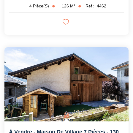
126
M²
Réf :
4462
4
Pièce(s)
À Vendre - Maison De Village 7 Pièces - 130 M² - Tincave