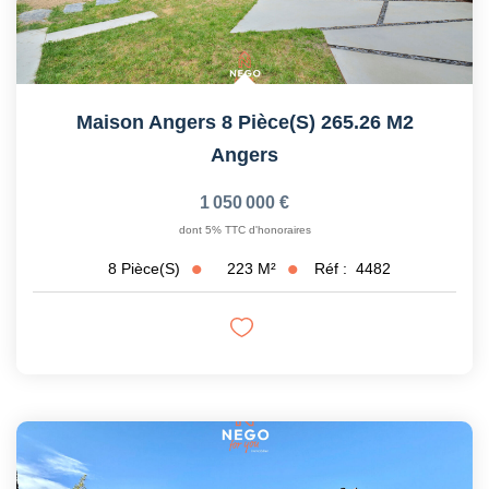
Maison Angers 8 Pièce(s) 265.26 M2
Angers
1 050 000 €
dont 5% TTC d'honoraires
223
M²
Réf :
4482
8
Pièce(s)