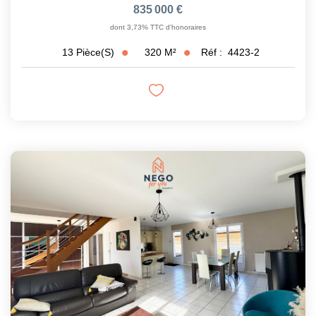
835 000 €
dont 3,73% TTC d'honoraires
320
M²
Réf :
4423-2
13
Pièce(s)