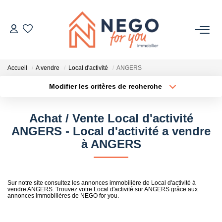
ACHETER
Accueil
A vendre
Local d'activité
ANGERS
ESTIMER
Modifier les critères de recherche
Type de transaction
Localisation
Acheter
Localisation
OFF MARKET
Achat / Vente Local d'activité
Type de bien
Sélectionnez...
Surface min
ANGERS - Local d'activité a vendre
IMMOBILIER PRO
à ANGERS
Plus de critères
Budget max
À PROPOS
Créer une alerte
Sur notre site consultez les annonces immobilière de Local d'activité à
vendre ANGERS. Trouvez votre Local d'activité sur ANGERS grâce aux
annonces immobilières de NEGO for you.