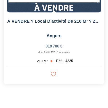
À VENDRE ? Local D'activité De 210 M² ? Zone Industrielle...
Angers
319 780 €
dont 8,4% TTC d'honoraires
Réf :
4225
210
M²