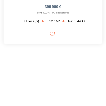
399 900 €
dont 4,01% TTC d'honoraires
127
M²
Réf :
4433
7
Pièce(s)