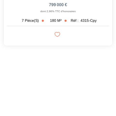
799 000 €
dont 2,96% TTC d'honoraires
180
M²
Réf :
4315-Cpy
7
Pièce(s)