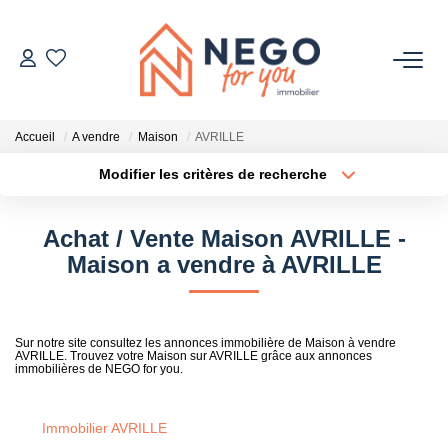
ACHETER
Accueil
A vendre
Maison
AVRILLE
ESTIMER
Modifier les critères de recherche
Type de transaction
Localisation
Acheter
Localisation
OFF MARKET
Achat / Vente Maison AVRILLE -
Type de bien
Sélectionnez...
Surface min
Maison a vendre à AVRILLE
IMMOBILIER PRO
Plus de critères
Budget max
À PROPOS
Sur notre site consultez les annonces immobilière de Maison à vendre
AVRILLE. Trouvez votre Maison sur AVRILLE grâce aux annonces
Créer une alerte
immobilières de NEGO for you.
Immobilier AVRILLE