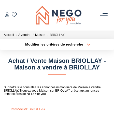
ACHETER
Accueil
A vendre
Maison
BRIOLLAY
ESTIMER
Modifier les critères de recherche
Type de transaction
Localisation
Acheter
Localisation
OFF MARKET
Achat / Vente Maison BRIOLLAY -
Type de bien
Sélectionnez...
Surface min
Maison a vendre à BRIOLLAY
IMMOBILIER PRO
Plus de critères
Budget max
À PROPOS
Sur notre site consultez les annonces immobilière de Maison à vendre
BRIOLLAY. Trouvez votre Maison sur BRIOLLAY grâce aux annonces
Créer une alerte
immobilières de NEGO for you.
Immobilier BRIOLLAY