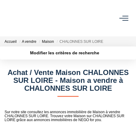
ACHETER
Accueil
A vendre
Maison
CHALONNES SUR LOIRE
ESTIMER
Modifier les critères de recherche
Localisation
Type de transaction
Surface min
OFF MARKET
Achat / Vente Maison CHALONNES
Type de bien
SUR LOIRE - Maison a vendre à
Plus de critères
Budget max
IMMOBILIER PRO
CHALONNES SUR LOIRE
Créer une alerte
À PROPOS
Sur notre site consultez les annonces immobilière de Maison à vendre
CHALONNES SUR LOIRE. Trouvez votre Maison sur CHALONNES SUR
LOIRE grâce aux annonces immobilières de NEGO for you.