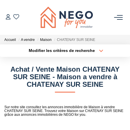
ACHETER
Accueil
A vendre
Maison
CHATENAY SUR SEINE
ESTIMER
Modifier les critères de recherche
Type de transaction
Localisation
Acheter
Localisation
OFF MARKET
Achat / Vente Maison CHATENAY
Type de bien
Sélectionnez...
Surface min
SUR SEINE - Maison a vendre à
IMMOBILIER PRO
CHATENAY SUR SEINE
Plus de critères
Budget max
À PROPOS
Créer une alerte
Sur notre site consultez les annonces immobilière de Maison à vendre
CHATENAY SUR SEINE. Trouvez votre Maison sur CHATENAY SUR SEINE
grâce aux annonces immobilières de NEGO for you.