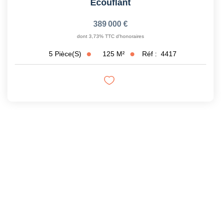
Ecouflant
389 000 €
dont 3,73% TTC d'honoraires
125
M²
Réf :
4417
5
Pièce(s)