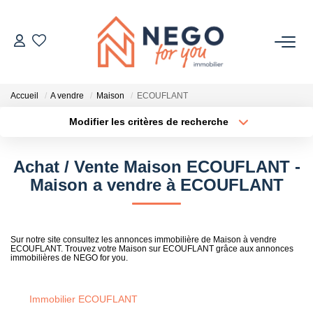
ACHETER
Accueil
A vendre
Maison
ECOUFLANT
ESTIMER
Modifier les critères de recherche
Type de transaction
Localisation
Acheter
Localisation
OFF MARKET
Achat / Vente Maison ECOUFLANT -
Type de bien
Sélectionnez...
Surface min
Maison a vendre à ECOUFLANT
IMMOBILIER PRO
Plus de critères
Budget max
À PROPOS
Sur notre site consultez les annonces immobilière de Maison à vendre
ECOUFLANT. Trouvez votre Maison sur ECOUFLANT grâce aux annonces
Créer une alerte
immobilières de NEGO for you.
Immobilier ECOUFLANT