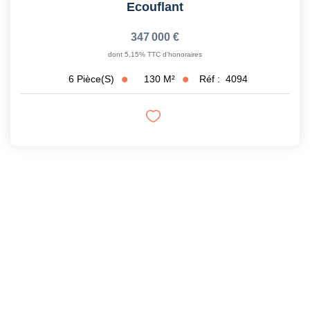
Ecouflant
347 000 €
dont 5,15% TTC d'honoraires
130
M²
Réf :
4094
6
Pièce(s)