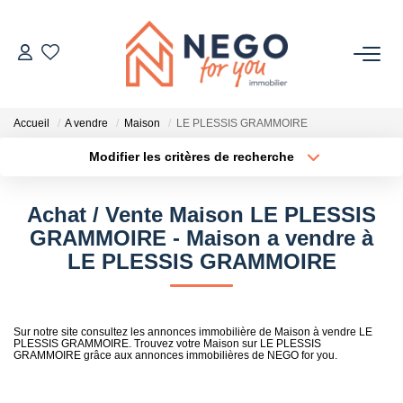
ACHETER
Accueil
A vendre
Maison
LE PLESSIS GRAMMOIRE
ESTIMER
Modifier les critères de recherche
Type de transaction
Localisation
Acheter
Localisation
OFF MARKET
Achat / Vente Maison LE PLESSIS
Type de bien
Sélectionnez...
Surface min
GRAMMOIRE - Maison a vendre à
IMMOBILIER PRO
LE PLESSIS GRAMMOIRE
Plus de critères
Budget max
À PROPOS
Créer une alerte
Sur notre site consultez les annonces immobilière de Maison à vendre LE
PLESSIS GRAMMOIRE. Trouvez votre Maison sur LE PLESSIS
GRAMMOIRE grâce aux annonces immobilières de NEGO for you.