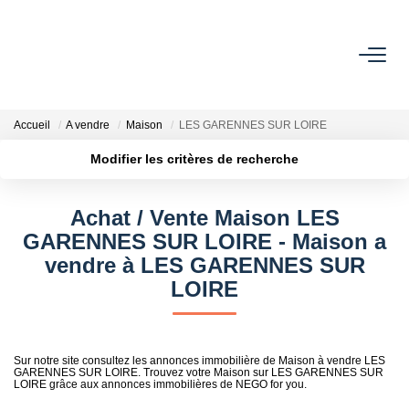
ACHETER
Accueil
A vendre
Maison
LES GARENNES SUR LOIRE
ESTIMER
Modifier les critères de recherche
Localisation
Type de transaction
Surface min
OFF MARKET
Achat / Vente Maison LES
Type de bien
GARENNES SUR LOIRE - Maison a
Plus de critères
Budget max
IMMOBILIER PRO
vendre à LES GARENNES SUR
LOIRE
Créer une alerte
À PROPOS
Sur notre site consultez les annonces immobilière de Maison à vendre LES
GARENNES SUR LOIRE. Trouvez votre Maison sur LES GARENNES SUR
LOIRE grâce aux annonces immobilières de NEGO for you.