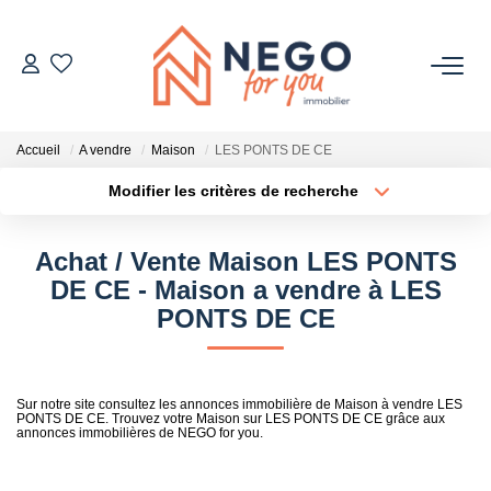
ACHETER
Accueil
A vendre
Maison
LES PONTS DE CE
ESTIMER
Modifier les critères de recherche
Type de transaction
Localisation
Acheter
Localisation
OFF MARKET
Achat / Vente Maison LES PONTS
Type de bien
Sélectionnez...
Surface min
DE CE - Maison a vendre à LES
IMMOBILIER PRO
PONTS DE CE
Plus de critères
Budget max
À PROPOS
Créer une alerte
Sur notre site consultez les annonces immobilière de Maison à vendre LES
PONTS DE CE. Trouvez votre Maison sur LES PONTS DE CE grâce aux
annonces immobilières de NEGO for you.