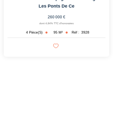
Les Ponts De Ce
260 000 €
dont 4,84% TTC d'honoraires
95
M²
Réf :
3928
4
Pièce(s)