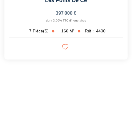
Les Ponts De Ce
397 000 €
dont 3,66% TTC d'honoraires
160
M²
Réf :
4400
7
Pièce(s)