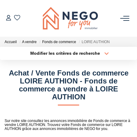
ACHETER
Accueil
A vendre
Fonds de commerce
LOIRE AUTHION
ESTIMER
Modifier les critères de recherche
Type de transaction
Localisation
Acheter
Localisation
OFF MARKET
Achat / Vente Fonds de commerce
Type de bien
Sélectionnez...
Surface min
LOIRE AUTHION - Fonds de
IMMOBILIER PRO
commerce a vendre à LOIRE
Plus de critères
Budget max
AUTHION
À PROPOS
Créer une alerte
Sur notre site consultez les annonces immobilière de Fonds de commerce à
vendre LOIRE AUTHION. Trouvez votre Fonds de commerce sur LOIRE
AUTHION grâce aux annonces immobilières de NEGO for you.