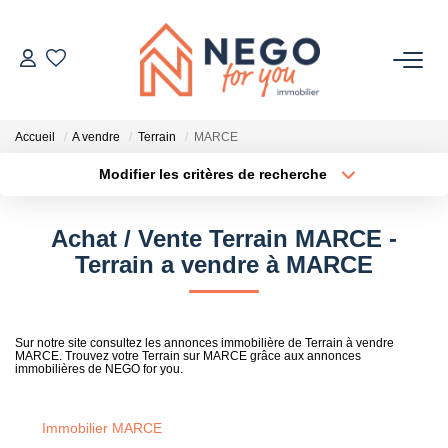
ACHETER
Accueil
A vendre
Terrain
MARCE
ESTIMER
Modifier les critères de recherche
Type de transaction
Localisation
Acheter
Localisation
OFF MARKET
Achat / Vente Terrain MARCE -
Type de bien
Sélectionnez...
Surface min
Terrain a vendre à MARCE
IMMOBILIER PRO
Plus de critères
Budget max
À PROPOS
Sur notre site consultez les annonces immobilière de Terrain à vendre
MARCE. Trouvez votre Terrain sur MARCE grâce aux annonces
Créer une alerte
immobilières de NEGO for you.
Immobilier MARCE