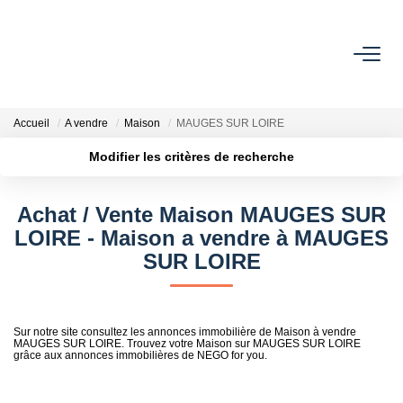
ACHETER
Accueil
A vendre
Maison
MAUGES SUR LOIRE
ESTIMER
Modifier les critères de recherche
Localisation
Type de transaction
Surface min
OFF MARKET
Achat / Vente Maison MAUGES SUR
Type de bien
LOIRE - Maison a vendre à MAUGES
Plus de critères
Budget max
IMMOBILIER PRO
SUR LOIRE
Créer une alerte
À PROPOS
Sur notre site consultez les annonces immobilière de Maison à vendre
MAUGES SUR LOIRE. Trouvez votre Maison sur MAUGES SUR LOIRE
grâce aux annonces immobilières de NEGO for you.