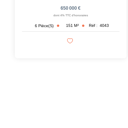
650 000 €
dont 4% TTC d'honoraires
151
M²
Réf :
4043
6
Pièce(s)