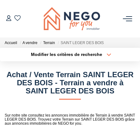
ACHETER
Accueil
A vendre
Terrain
SAINT LEGER DES BOIS
ESTIMER
Modifier les critères de recherche
Type de transaction
Localisation
Acheter
Localisation
OFF MARKET
Achat / Vente Terrain SAINT LEGER
Type de bien
Sélectionnez...
Surface min
DES BOIS - Terrain a vendre à
IMMOBILIER PRO
SAINT LEGER DES BOIS
Plus de critères
Budget max
À PROPOS
Créer une alerte
Sur notre site consultez les annonces immobilière de Terrain à vendre SAINT
LEGER DES BOIS. Trouvez votre Terrain sur SAINT LEGER DES BOIS grâce
aux annonces immobilières de NEGO for you.