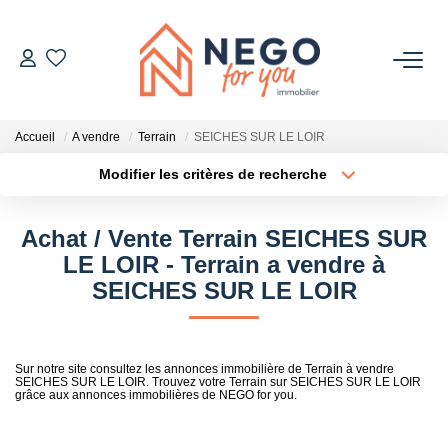
ACHETER
Accueil
A vendre
Terrain
SEICHES SUR LE LOIR
ESTIMER
Modifier les critères de recherche
Type de transaction
Localisation
Acheter
Localisation
OFF MARKET
Achat / Vente Terrain SEICHES SUR
Type de bien
Sélectionnez...
Surface min
LE LOIR - Terrain a vendre à
IMMOBILIER PRO
SEICHES SUR LE LOIR
Plus de critères
Budget max
À PROPOS
Créer une alerte
Sur notre site consultez les annonces immobilière de Terrain à vendre
SEICHES SUR LE LOIR. Trouvez votre Terrain sur SEICHES SUR LE LOIR
grâce aux annonces immobilières de NEGO for you.