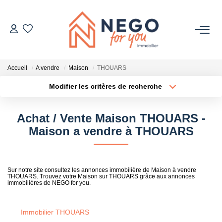
ACHETER
Accueil
A vendre
Maison
THOUARS
ESTIMER
Modifier les critères de recherche
Type de transaction
Localisation
Acheter
Localisation
OFF MARKET
Achat / Vente Maison THOUARS -
Type de bien
Sélectionnez...
Surface min
Maison a vendre à THOUARS
IMMOBILIER PRO
Plus de critères
Budget max
À PROPOS
Sur notre site consultez les annonces immobilière de Maison à vendre
THOUARS. Trouvez votre Maison sur THOUARS grâce aux annonces
Créer une alerte
immobilières de NEGO for you.
Immobilier THOUARS