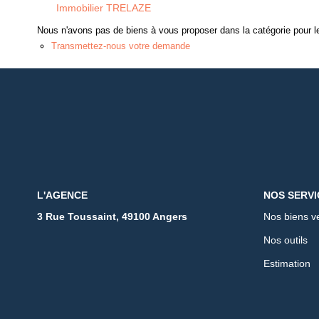
Immobilier TRELAZE
Nous n'avons pas de biens à vous proposer dans la catégorie pour le
Transmettez-nous votre demande
L'AGENCE
NOS SERVI
3 Rue Toussaint, 49100 Angers
Nos biens v
Nos outils
Estimation