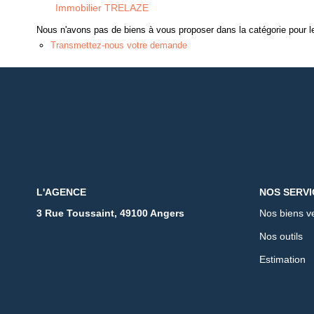
Immobilier TRELAZE
Nous n'avons pas de biens à vous proposer dans la catégorie pour le
Transmettez-nous votre demande
L'AGENCE
NOS SERVI
3 Rue Toussaint, 49100 Angers
Nos biens v
Nos outils
Estimation