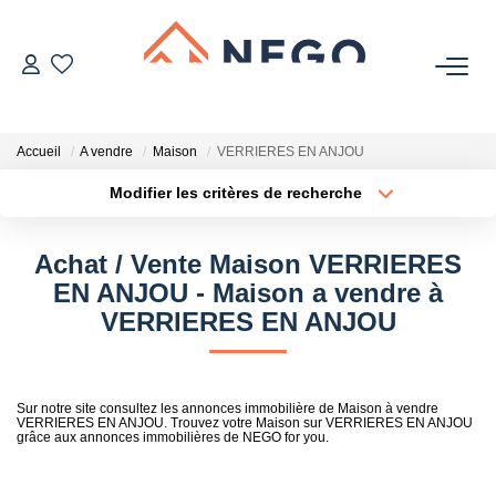
ACHETER
Accueil
A vendre
Maison
VERRIERES EN ANJOU
ESTIMER
Modifier les critères de recherche
Localisation
Type de transaction
Surface min
OFF MARKET
Achat / Vente Maison VERRIERES
Type de bien
EN ANJOU - Maison a vendre à
Plus de critères
Budget max
IMMOBILIER PRO
VERRIERES EN ANJOU
Créer une alerte
À PROPOS
Sur notre site consultez les annonces immobilière de Maison à vendre
VERRIERES EN ANJOU. Trouvez votre Maison sur VERRIERES EN ANJOU
grâce aux annonces immobilières de NEGO for you.